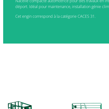
Nacelle compacte automotrice pour des travaux en inté
déport. Idéal pour maintenance, installation génie clima
Cet engin correspond à la catégorie CACES 31.
Produits similaires