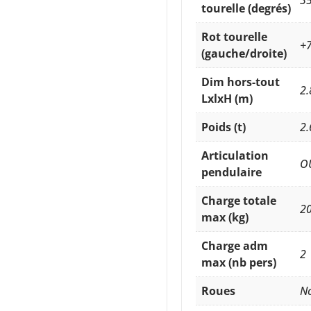
3
tourelle (degrés)
Rot tourelle
+7
(gauche/droite)
Dim hors-tout
2.
LxlxH (m)
Poids (t)
2.
Articulation
O
pendulaire
Charge totale
2
max (kg)
Charge adm
2
max (nb pers)
Roues
N