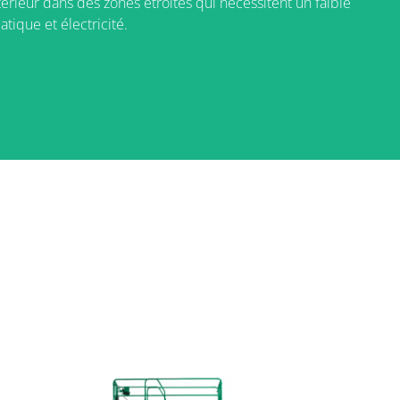
rieur dans des zones étroites qui nécessitent un faible
tique et électricité.