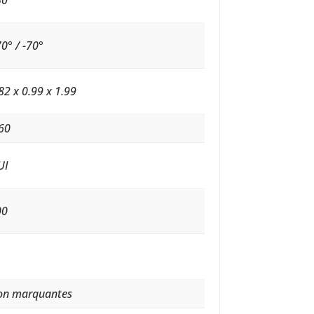
50
0° / -70°
82 x 0.99 x 1.99
60
UI
00
on marquantes