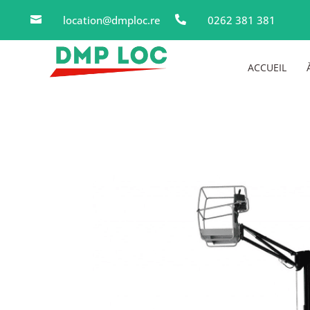
location@dmploc.re
0262 381 381


ACCUEIL