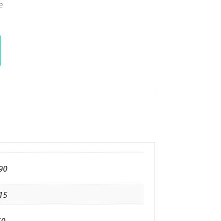
e
90
15