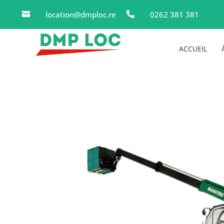
location@dmploc.re
0262 381 381


ACCUEIL