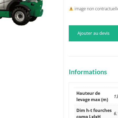
image non contractuell
Ajouter au devis
Informations
Hauteur de
1
levage max (m)
Dim h-t fourches
6.
comp LxlxH