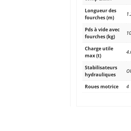
Longueur des
1.
fourches (m)
Pds à vide avec
1
fourches (kg)
Charge utile
4.
max (t)
Stabilisateurs
O
hydrauliques
Roues motrice
4